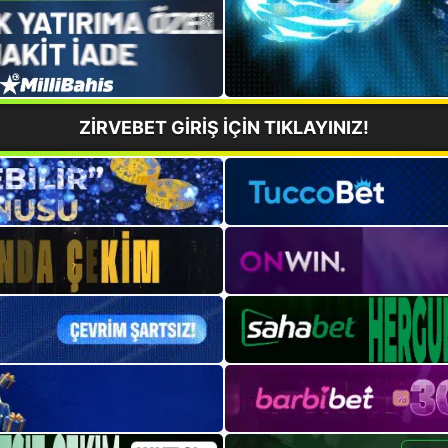
ZİRVEBET GİRİŞ İÇİN TIKLAYINIZ!