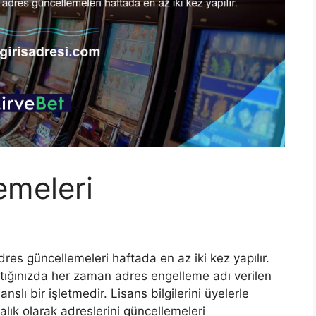
emeleri
res güncellemeleri haftada en az iki kez yapılır.
ığınızda her zaman adres engelleme adı verilen
anslı bir işletmedir. Lisans bilgilerini üyelerle
talık olarak adreslerini güncellemeleri