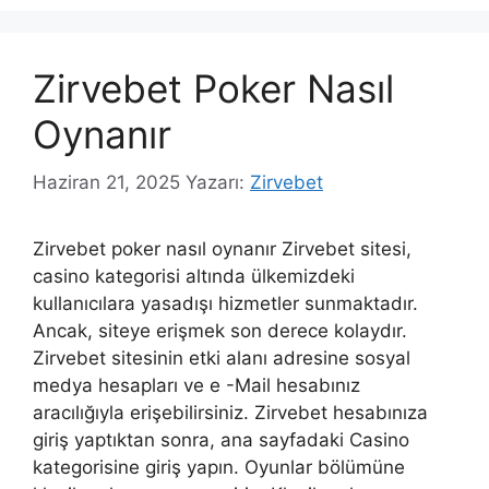
Zirvebet Poker Nasıl
Oynanır
Haziran 21, 2025
Yazarı:
Zirvebet
Zirvebet poker nasıl oynanır Zirvebet sitesi,
casino kategorisi altında ülkemizdeki
kullanıcılara yasadışı hizmetler sunmaktadır.
Ancak, siteye erişmek son derece kolaydır.
Zirvebet sitesinin etki alanı adresine sosyal
medya hesapları ve e -Mail hesabınız
aracılığıyla erişebilirsiniz. Zirvebet hesabınıza
giriş yaptıktan sonra, ana sayfadaki Casino
kategorisine giriş yapın. Oyunlar bölümüne