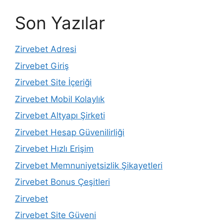
Son Yazılar
Zirvebet Adresi
Zirvebet Giriş
Zirvebet Site İçeriği
Zirvebet Mobil Kolaylık
Zirvebet Altyapı Şirketi
Zirvebet Hesap Güvenilirliği
Zirvebet Hızlı Erişim
Zirvebet Memnuniyetsizlik Şikayetleri
Zirvebet Bonus Çeşitleri
Zirvebet
Zirvebet Site Güveni