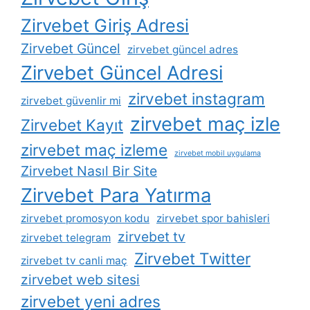
Zirvebet Giriş Adresi
Zirvebet Güncel
zirvebet güncel adres
Zirvebet Güncel Adresi
zirvebet instagram
zirvebet güvenlir mi
zirvebet maç izle
Zirvebet Kayıt
zirvebet maç izleme
zirvebet mobil uygulama
Zirvebet Nasıl Bir Site
Zirvebet Para Yatırma
zirvebet promosyon kodu
zirvebet spor bahisleri
zirvebet tv
zirvebet telegram
Zirvebet Twitter
zirvebet tv canli maç
zirvebet web sitesi
zirvebet yeni adres