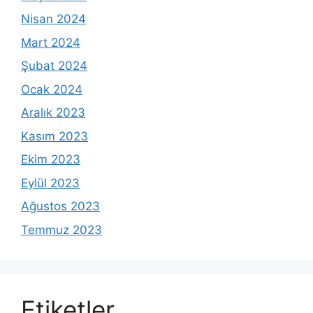
Nisan 2024
Mart 2024
Şubat 2024
Ocak 2024
Aralık 2023
Kasım 2023
Ekim 2023
Eylül 2023
Ağustos 2023
Temmuz 2023
Etiketler