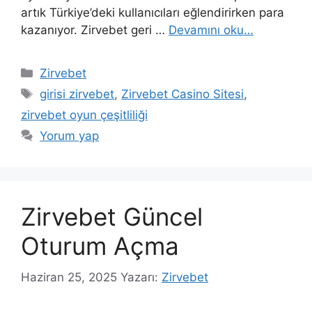
artık Türkiye’deki kullanıcıları eğlendirirken para
kazanıyor. Zirvebet geri …
Devamını oku…
Kategoriler
Zirvebet
Etiketler
girisi zirvebet
,
Zirvebet Casino Sitesi
,
zirvebet oyun çeşitliliği
Yorum yap
Zirvebet Güncel
Oturum Açma
Haziran 25, 2025
Yazarı:
Zirvebet