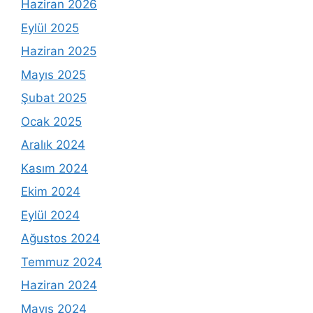
Haziran 2026
Eylül 2025
Haziran 2025
Mayıs 2025
Şubat 2025
Ocak 2025
Aralık 2024
Kasım 2024
Ekim 2024
Eylül 2024
Ağustos 2024
Temmuz 2024
Haziran 2024
Mayıs 2024