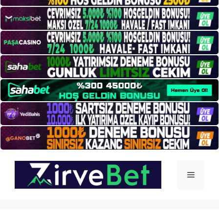
İçeriğe
atla
Menü