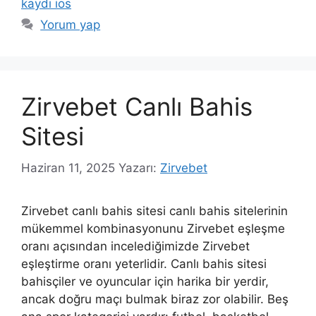
kaydı ios
Yorum yap
Zirvebet Canlı Bahis
Sitesi
Haziran 11, 2025
Yazarı:
Zirvebet
Zirvebet canlı bahis sitesi canlı bahis sitelerinin
mükemmel kombinasyonunu Zirvebet eşleşme
oranı açısından incelediğimizde Zirvebet
eşleştirme oranı yeterlidir. Canlı bahis sitesi
bahisçiler ve oyuncular için harika bir yerdir,
ancak doğru maçı bulmak biraz zor olabilir. Beş