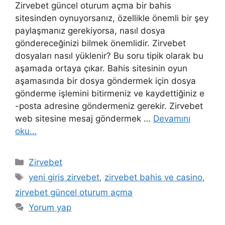
Zirvebet güncel oturum açma bir bahis
sitesinden oynuyorsanız, özellikle önemli bir şey
paylaşmanız gerekiyorsa, nasıl dosya
göndereceğinizi bilmek önemlidir. Zirvebet
dosyaları nasıl yüklenir? Bu soru tipik olarak bu
aşamada ortaya çıkar. Bahis sitesinin oyun
aşamasında bir dosya göndermek için dosya
gönderme işlemini bitirmeniz ve kaydettiğiniz e
-posta adresine göndermeniz gerekir. Zirvebet
web sitesine mesaj göndermek …
Devamını
oku…
Kategoriler
Zirvebet
Etiketler
yeni giris zirvebet
,
zirvebet bahis ve casino
,
zirvebet güncel oturum açma
Yorum yap