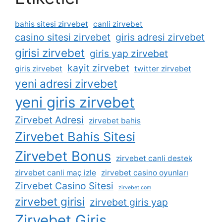
bahis sitesi zirvebet
canli zirvebet
casino sitesi zirvebet
giris adresi zirvebet
girisi zirvebet
giris yap zirvebet
kayit zirvebet
giris zirvebet
twitter zirvebet
yeni adresi zirvebet
yeni giris zirvebet
Zirvebet Adresi
zirvebet bahis
Zirvebet Bahis Sitesi
Zirvebet Bonus
zirvebet canli destek
zirvebet canli maç izle
zirvebet casino oyunları
Zirvebet Casino Sitesi
zirvebet com
zirvebet girisi
zirvebet giris yap
Zirvebet Giriş