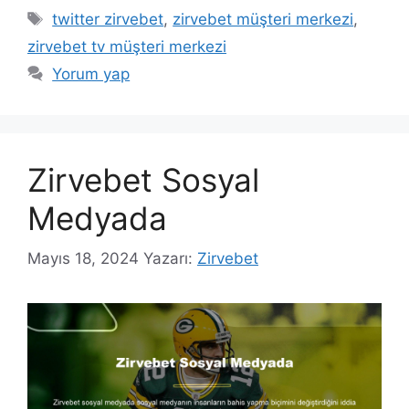
Etiketler
twitter zirvebet
,
zirvebet müşteri merkezi
,
zirvebet tv müşteri merkezi
Yorum yap
Zirvebet Sosyal
Medyada
Mayıs 18, 2024
Yazarı:
Zirvebet