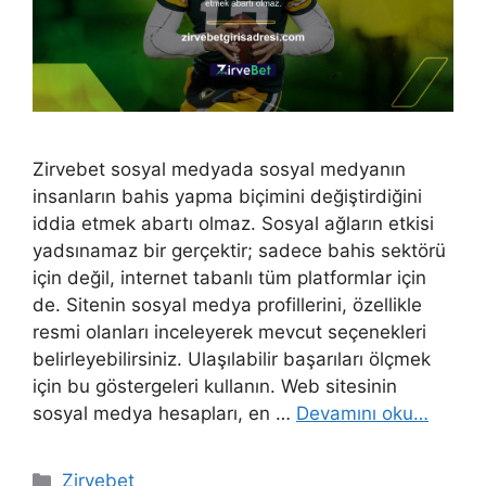
Zirvebet sosyal medyada sosyal medyanın
insanların bahis yapma biçimini değiştirdiğini
iddia etmek abartı olmaz. Sosyal ağların etkisi
yadsınamaz bir gerçektir; sadece bahis sektörü
için değil, internet tabanlı tüm platformlar için
de. Sitenin sosyal medya profillerini, özellikle
resmi olanları inceleyerek mevcut seçenekleri
belirleyebilirsiniz. Ulaşılabilir başarıları ölçmek
için bu göstergeleri kullanın. Web sitesinin
sosyal medya hesapları, en …
Devamını oku…
Kategoriler
Zirvebet