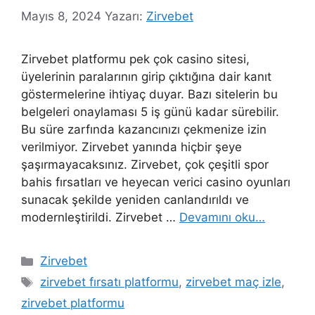
Mayıs 8, 2024
Yazarı:
Zirvebet
Zirvebet platformu pek çok casino sitesi,
üyelerinin paralarının girip çıktığına dair kanıt
göstermelerine ihtiyaç duyar. Bazı sitelerin bu
belgeleri onaylaması 5 iş günü kadar sürebilir.
Bu süre zarfında kazancınızı çekmenize izin
verilmiyor. Zirvebet yanında hiçbir şeye
şaşırmayacaksınız. Zirvebet, çok çeşitli spor
bahis fırsatları ve heyecan verici casino oyunları
sunacak şekilde yeniden canlandırıldı ve
modernleştirildi. Zirvebet …
Devamını oku…
Kategoriler
Zirvebet
Etiketler
zirvebet fırsatı platformu
,
zirvebet maç izle
,
zirvebet platformu