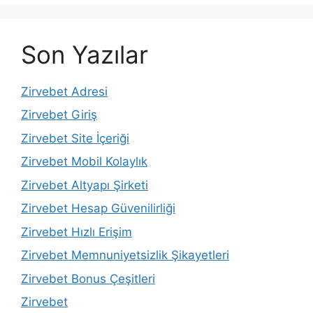
Son Yazılar
Zirvebet Adresi
Zirvebet Giriş
Zirvebet Site İçeriği
Zirvebet Mobil Kolaylık
Zirvebet Altyapı Şirketi
Zirvebet Hesap Güvenilirliği
Zirvebet Hızlı Erişim
Zirvebet Memnuniyetsizlik Şikayetleri
Zirvebet Bonus Çeşitleri
Zirvebet