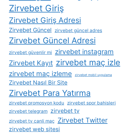
Zirvebet Giriş
Zirvebet Giriş Adresi
Zirvebet Güncel
zirvebet güncel adres
Zirvebet Güncel Adresi
zirvebet instagram
zirvebet güvenlir mi
zirvebet maç izle
Zirvebet Kayıt
zirvebet maç izleme
zirvebet mobil uygulama
Zirvebet Nasıl Bir Site
Zirvebet Para Yatırma
zirvebet promosyon kodu
zirvebet spor bahisleri
zirvebet tv
zirvebet telegram
Zirvebet Twitter
zirvebet tv canli maç
zirvebet web sitesi