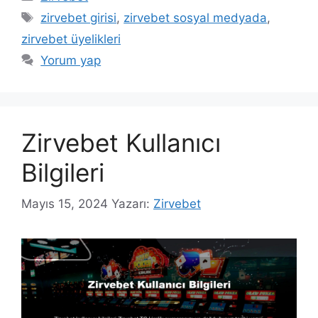
Etiketler
zirvebet girisi
,
zirvebet sosyal medyada
,
zirvebet üyelikleri
Yorum yap
Zirvebet Kullanıcı
Bilgileri
Mayıs 15, 2024
Yazarı:
Zirvebet