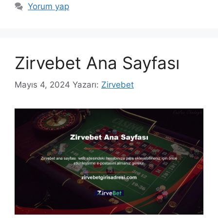
Yorum yap
Zirvebet Ana Sayfası
Mayıs 4, 2024
Yazarı:
Zirvebet