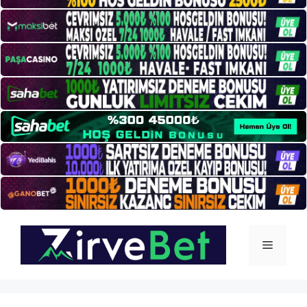
İçeriğe
atla
Menü