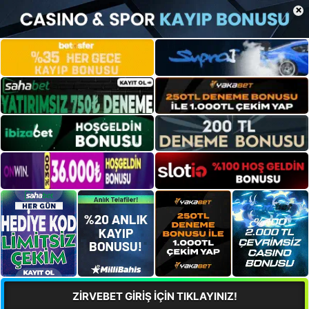
×
ZİRVEBET GİRİŞ İÇİN TIKLAYINIZ!