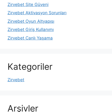
Zirvebet Site Güveni
Zirvebet Aktivasyon Sorunları
Zirvebet Oyun Altyapısı
Zirvebet Giriş Kullanımı
Zirvebet Canlı Yaşama
Kategoriler
Zirvebet
Arşivler