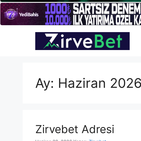
İçeriğe
atla
Ay:
Haziran 202
Zirvebet Adresi