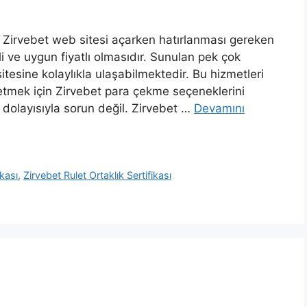
 Zirvebet web sitesi açarken hatırlanması gereken
li ve uygun fiyatlı olmasıdır. Sunulan pek çok
tesine kolaylıkla ulaşabilmektedir. Bu hizmetleri
tmek için Zirvebet para çekme seçeneklerini
, dolayısıyla sorun değil. Zirvebet …
Devamını
ikası
,
Zirvebet Rulet Ortaklık Sertifikası