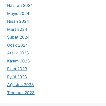
Haziran 2024
Mayıs 2024
Nisan 2024
Mart 2024
Şubat 2024
Ocak 2024
Aralık 2023
Kasım 2023
Ekim 2023
Eylül 2023
Ağustos 2023
Temmuz 2023