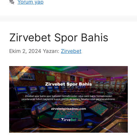
Yorum yap
Zirvebet Spor Bahis
Ekim 2, 2024
Yazarı:
Zirvebet