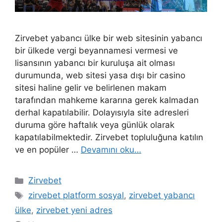
Zirvebet yabancı ülke bir web sitesinin yabancı
bir ülkede vergi beyannamesi vermesi ve
lisansının yabancı bir kuruluşa ait olması
durumunda, web sitesi yasa dışı bir casino
sitesi haline gelir ve belirlenen makam
tarafından mahkeme kararına gerek kalmadan
derhal kapatılabilir. Dolayısıyla site adresleri
duruma göre haftalık veya günlük olarak
kapatılabilmektedir. Zirvebet topluluğuna katılın
ve en popüler …
Devamını oku…
Kategoriler
Zirvebet
Etiketler
zirvebet platform sosyal
,
zirvebet yabancı
ülke
,
zirvebet yeni adres