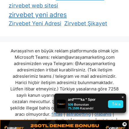
zirvebet web sitesi
zirvebet yeni adres
Zirvebet Yeni Adresi
Zirvebet Şikayet
Avrasya'nın en büyük reklam platformunda olmak için
Microsoft Teams:
reklam@avrasyamarketing.com
adresimizden veya Telegram: @Avrasyamarketing
adresimizden irtibat kurabilirsiniz. (Tek iletişim
adreslerimiz teams / telegram ve mail adresimizdir.
Harici hiçbir iletişim adresimiz bulunmamaktadır.
Lütfen itibar etmeyiniz.) Türkiye yasalarına göre 7258
sayılı kanun uyarınca yasa dışı bahis oynamanın
cezaları mevcuttur. Şu an bulunduğunuz site hiç bir
şekilde illegal bahis oyunları oynatmıyor ve oynamaya
aracı olmuyordur.
fitcas
|
astrabetting
|
olabahis
|
wonoddgirisyap
|
sembolbet
|
hunnyplay
|
galabet-
|
×
slotbargit
"