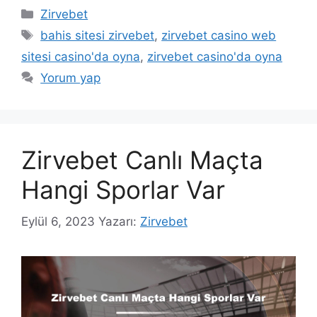
Kategoriler
Zirvebet
Etiketler
bahis sitesi zirvebet
,
zirvebet casino web
sitesi casino'da oyna
,
zirvebet casino'da oyna
Yorum yap
Zirvebet Canlı Maçta
Hangi Sporlar Var
Eylül 6, 2023
Yazarı:
Zirvebet