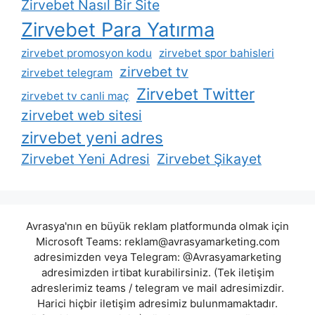
Zirvebet Nasıl Bir Site
Zirvebet Para Yatırma
zirvebet promosyon kodu
zirvebet spor bahisleri
zirvebet tv
zirvebet telegram
Zirvebet Twitter
zirvebet tv canli maç
zirvebet web sitesi
zirvebet yeni adres
Zirvebet Yeni Adresi
Zirvebet Şikayet
Avrasya'nın en büyük reklam platformunda olmak için
Microsoft Teams:
reklam@avrasyamarketing.com
adresimizden veya Telegram: @Avrasyamarketing
adresimizden irtibat kurabilirsiniz. (Tek iletişim
adreslerimiz teams / telegram ve mail adresimizdir.
Harici hiçbir iletişim adresimiz bulunmamaktadır.