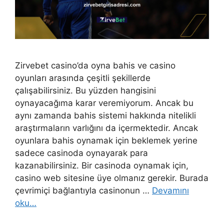
Zirvebet casino’da oyna bahis ve casino
oyunları arasında çeşitli şekillerde
çalışabilirsiniz. Bu yüzden hangisini
oynayacağıma karar veremiyorum. Ancak bu
aynı zamanda bahis sistemi hakkında nitelikli
araştırmaların varlığını da içermektedir. Ancak
oyunlara bahis oynamak için beklemek yerine
sadece casinoda oynayarak para
kazanabilirsiniz. Bir casinoda oynamak için,
casino web sitesine üye olmanız gerekir. Burada
çevrimiçi bağlantıyla casinonun …
Devamını
oku…