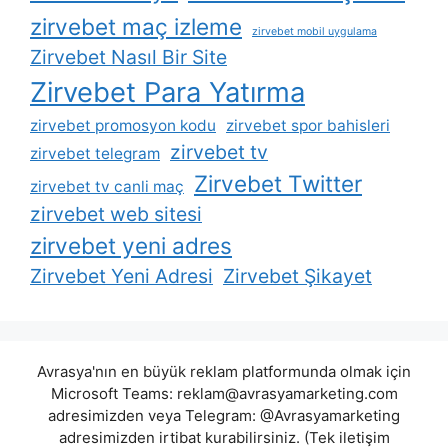
zirvebet maç izleme
zirvebet mobil uygulama
Zirvebet Nasıl Bir Site
Zirvebet Para Yatırma
zirvebet promosyon kodu
zirvebet spor bahisleri
zirvebet tv
zirvebet telegram
Zirvebet Twitter
zirvebet tv canli maç
zirvebet web sitesi
zirvebet yeni adres
Zirvebet Yeni Adresi
Zirvebet Şikayet
Avrasya'nın en büyük reklam platformunda olmak için
Microsoft Teams:
reklam@avrasyamarketing.com
adresimizden veya Telegram: @Avrasyamarketing
adresimizden irtibat kurabilirsiniz. (Tek iletişim