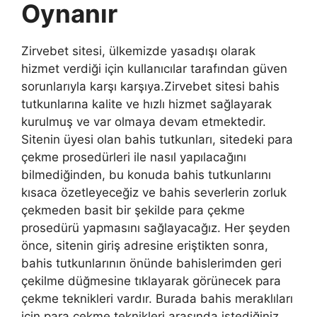
Oynanır
Zirvebet sitesi, ülkemizde yasadışı olarak
hizmet verdiği için kullanıcılar tarafından güven
sorunlarıyla karşı karşıya.Zirvebet sitesi bahis
tutkunlarına kalite ve hızlı hizmet sağlayarak
kurulmuş ve var olmaya devam etmektedir.
Sitenin üyesi olan bahis tutkunları, sitedeki para
çekme prosedürleri ile nasıl yapılacağını
bilmediğinden, bu konuda bahis tutkunlarını
kısaca özetleyeceğiz ve bahis severlerin zorluk
çekmeden basit bir şekilde para çekme
prosedürü yapmasını sağlayacağız. Her şeyden
önce, sitenin giriş adresine eriştikten sonra,
bahis tutkunlarının önünde bahislerimden geri
çekilme düğmesine tıklayarak görünecek para
çekme teknikleri vardır. Burada bahis meraklıları
için para çekme teknikleri arasında istediğiniz