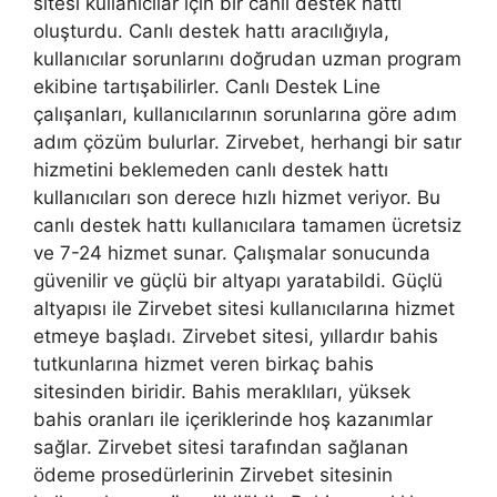
sitesi kullanıcılar için bir canlı destek hattı
oluşturdu. Canlı destek hattı aracılığıyla,
kullanıcılar sorunlarını doğrudan uzman program
ekibine tartışabilirler. Canlı Destek Line
çalışanları, kullanıcılarının sorunlarına göre adım
adım çözüm bulurlar. Zirvebet, herhangi bir satır
hizmetini beklemeden canlı destek hattı
kullanıcıları son derece hızlı hizmet veriyor. Bu
canlı destek hattı kullanıcılara tamamen ücretsiz
ve 7-24 hizmet sunar. Çalışmalar sonucunda
güvenilir ve güçlü bir altyapı yaratabildi. Güçlü
altyapısı ile Zirvebet sitesi kullanıcılarına hizmet
etmeye başladı. Zirvebet sitesi, yıllardır bahis
tutkunlarına hizmet veren birkaç bahis
sitesinden biridir. Bahis meraklıları, yüksek
bahis oranları ile içeriklerinde hoş kazanımlar
sağlar. Zirvebet sitesi tarafından sağlanan
ödeme prosedürlerinin Zirvebet sitesinin