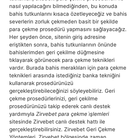
nasıl yapılacağını bilmediğinden, bu konuda
bahis tutkunlarını kısaca özetleyeceğiz ve bahis
severlerin zorluk çekmeden basit bir şekilde
para çekme prosedürü yapmasını sağlayacağız.
Her şeyden önce, sitenin giriş adresine
eriştikten sonra, bahis tutkunlarının önünde
bahislerimden geri çekilme düğmesine
tıklayarak görünecek para çekme teknikleri
vardır. Burada bahis meraklıları için para çekme
teknikleri arasında istediğiniz banka tekniğini
kullanarak prosedürünüzü
gerçekleştirebileceğinizi söyleyebiliriz. Geri
çekme prosedürlerinizi, geri çekilme
prosedürünüzü takip ederek canlı destek
yardımıyla
Zirvebet para çekme i̇şlemleri
sitesinde Zirvebet canlı destek hattı ile
gerçekleştirebilirsiniz. Zirvebet Geri Çekme
Yöntemleri. Zirvebet bölgesinde zaman