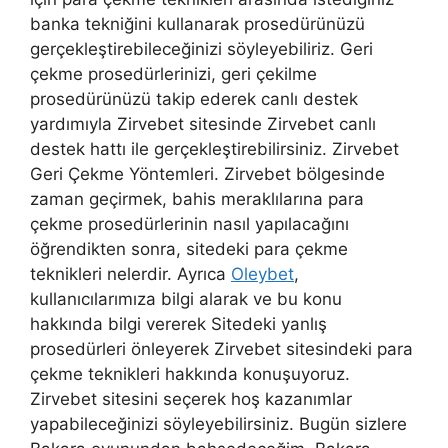
banka tekniğini kullanarak prosedürünüzü
gerçekleştirebileceğinizi söyleyebiliriz. Geri
çekme prosedürlerinizi, geri çekilme
prosedürünüzü takip ederek canlı destek
yardımıyla Zirvebet sitesinde Zirvebet canlı
destek hattı ile gerçekleştirebilirsiniz. Zirvebet
Geri Çekme Yöntemleri. Zirvebet bölgesinde
zaman geçirmek, bahis meraklılarına para
çekme prosedürlerinin nasıl yapılacağını
öğrendikten sonra, sitedeki para çekme
teknikleri nelerdir. Ayrıca
Oleybet
,
kullanıcılarımıza bilgi alarak ve bu konu
hakkında bilgi vererek Sitedeki yanlış
prosedürleri önleyerek Zirvebet sitesindeki para
çekme teknikleri hakkında konuşuyoruz.
Zirvebet sitesini seçerek hoş kazanımlar
yapabileceğinizi söyleyebilirsiniz. Bugün sizlere