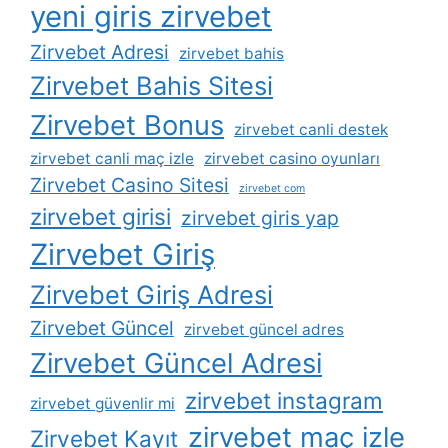
yeni giris zirvebet
Zirvebet Adresi
zirvebet bahis
Zirvebet Bahis Sitesi
Zirvebet Bonus
zirvebet canli destek
zirvebet canli maç izle
zirvebet casino oyunları
Zirvebet Casino Sitesi
zirvebet com
zirvebet girisi
zirvebet giris yap
Zirvebet Giriş
Zirvebet Giriş Adresi
Zirvebet Güncel
zirvebet güncel adres
Zirvebet Güncel Adresi
zirvebet instagram
zirvebet güvenlir mi
zirvebet maç izle
Zirvebet Kayıt