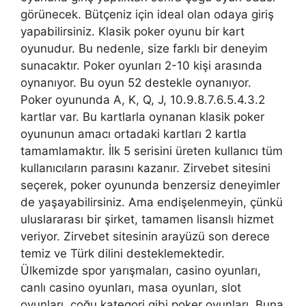
görünecek. Bütçeniz için ideal olan odaya giriş
yapabilirsiniz. Klasik poker oyunu bir kart
oyunudur. Bu nedenle, size farklı bir deneyim
sunacaktır. Poker oyunları 2-10 kişi arasında
oynanıyor. Bu oyun 52 destekle oynanıyor.
Poker oyununda A, K, Q, J, 10.9.8.7.6.5.4.3.2
kartlar var. Bu kartlarla oynanan klasik poker
oyununun amacı ortadaki kartları 2 kartla
tamamlamaktır. İlk 5 serisini üreten kullanıcı tüm
kullanıcıların parasını kazanır. Zirvebet sitesini
seçerek, poker oyununda benzersiz deneyimler
de yaşayabilirsiniz. Ama endişelenmeyin, çünkü
uluslararası bir şirket, tamamen lisanslı hizmet
veriyor. Zirvebet sitesinin arayüzü son derece
temiz ve Türk dilini desteklemektedir.
Ülkemizde spor yarışmaları, casino oyunları,
canlı casino oyunları, masa oyunları, slot
oyunları, çoğu kategori gibi poker oyunları. Buna