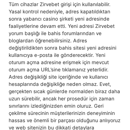
Tüm cihazlar Zirvebet girişi için kullanılabilir.
Yasal kontrol nedeniyle, adres kapatıldıktan
sonra yabancı casino şirketi yeni adresinde
faaliyetlerine devam etti. Yeni adresi Zirvebet
yorum başlığı ile bahis forumlarından ve
bloglardan öğrenebilirsiniz. Adres
değiştirildikten sonra bahis sitesi yeni adresini
kullanıcıya e-posta ile gönderecektir. Yeni
oturum açma adresine erişmek için mevcut
oturum açma URL’sine tıklamanız yeterlidir.
Adres değişikliği site içeriğinde ve kullanıcı
hesaplarında değişikliğe neden olmaz. Evet,
gerçekten sıcak günlerde normalden biraz daha
uzun sürebilir, ancak her prosedür için zaman
sınırlarını izlediğinizden emin oluruz. Geri
çekilme sürecinin müşterilerinizin deneyiminin
hassas ve önemli bir parçası olduğunu anlıyoruz
ve web sitenizin bu dikkati detaylara