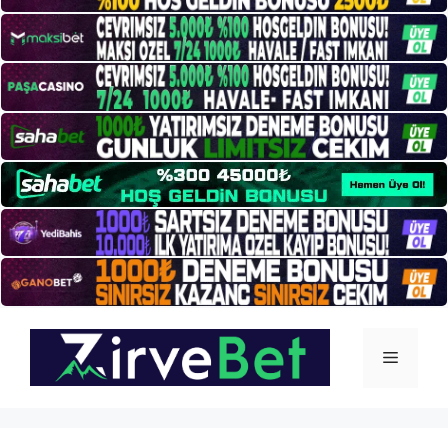
İçeriğe
atla
Menü