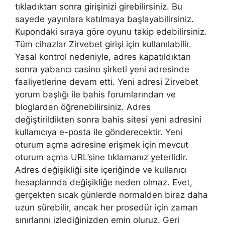
tıkladıktan sonra girişinizi girebilirsiniz. Bu
sayede yayınlara katılmaya başlayabilirsiniz.
Kupondaki sıraya göre oyunu takip edebilirsiniz.
Tüm cihazlar Zirvebet girişi için kullanılabilir.
Yasal kontrol nedeniyle, adres kapatıldıktan
sonra yabancı casino şirketi yeni adresinde
faaliyetlerine devam etti. Yeni adresi Zirvebet
yorum başlığı ile bahis forumlarından ve
bloglardan öğrenebilirsiniz. Adres
değiştirildikten sonra bahis sitesi yeni adresini
kullanıcıya e-posta ile gönderecektir. Yeni
oturum açma adresine erişmek için mevcut
oturum açma URL’sine tıklamanız yeterlidir.
Adres değişikliği site içeriğinde ve kullanıcı
hesaplarında değişikliğe neden olmaz. Evet,
gerçekten sıcak günlerde normalden biraz daha
uzun sürebilir, ancak her prosedür için zaman
sınırlarını izlediğinizden emin oluruz. Geri