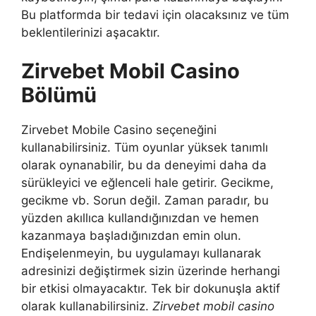
Bu platformda bir tedavi için olacaksınız ve tüm
beklentilerinizi aşacaktır.
Zirvebet Mobil Casino
Bölümü
Zirvebet Mobile Casino seçeneğini
kullanabilirsiniz. Tüm oyunlar yüksek tanımlı
olarak oynanabilir, bu da deneyimi daha da
sürükleyici ve eğlenceli hale getirir. Gecikme,
gecikme vb. Sorun değil. Zaman paradır, bu
yüzden akıllıca kullandığınızdan ve hemen
kazanmaya başladığınızdan emin olun.
Endişelenmeyin, bu uygulamayı kullanarak
adresinizi değiştirmek sizin üzerinde herhangi
bir etkisi olmayacaktır. Tek bir dokunuşla aktif
olarak kullanabilirsiniz.
Zirvebet mobil casino