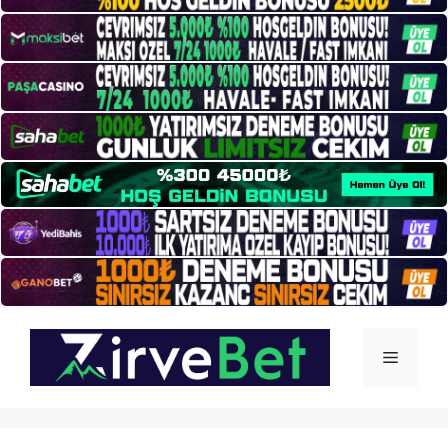
İçeriğe
atla
Menü