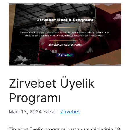
Zirvebet Üyelik
Programı
Mart 13, 2024
Yazarı:
Zirvebet
Zirvebet üyelik programı başvuru sahiplerinin 18