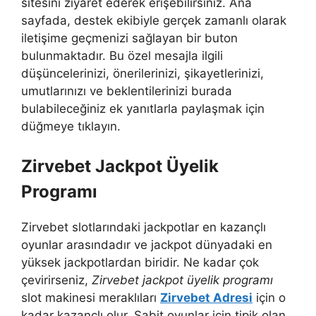
sitesini ziyaret ederek erişebilirsiniz. Ana
sayfada, destek ekibiyle gerçek zamanlı olarak
iletişime geçmenizi sağlayan bir buton
bulunmaktadır. Bu özel mesajla ilgili
düşüncelerinizi, önerilerinizi, şikayetlerinizi,
umutlarınızı ve beklentilerinizi burada
bulabileceğiniz ek yanıtlarla paylaşmak için
düğmeye tıklayın.
Zirvebet Jackpot Üyelik
Programı
Zirvebet slotlarındaki jackpotlar en kazançlı
oyunlar arasındadır ve jackpot dünyadaki en
yüksek jackpotlardan biridir. Ne kadar çok
çevirirseniz,
Zirvebet jackpot üyelik programı
slot makinesi meraklıları
Zirvebet Adresi
için o
kadar kazançlı olur. Sabit oyunlar için tipik olan