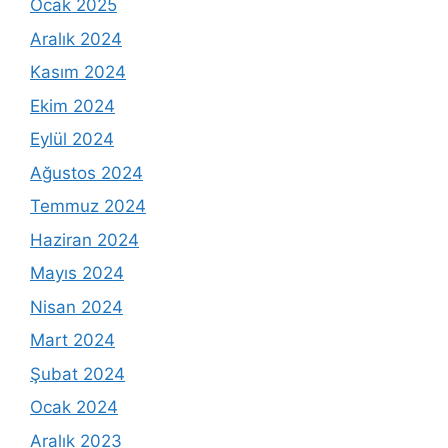
Ocak 2025
Aralık 2024
Kasım 2024
Ekim 2024
Eylül 2024
Ağustos 2024
Temmuz 2024
Haziran 2024
Mayıs 2024
Nisan 2024
Mart 2024
Şubat 2024
Ocak 2024
Aralık 2023