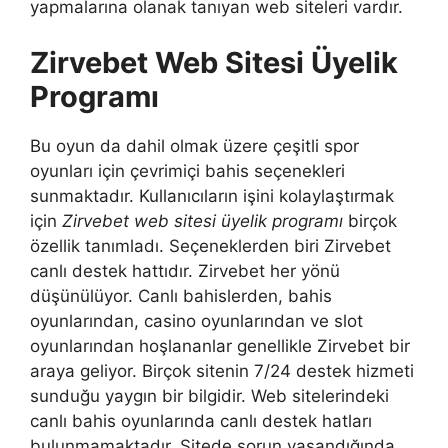
yapmalarına olanak tanıyan web siteleri vardır.
Zirvebet Web Sitesi Üyelik
Programı
Bu oyun da dahil olmak üzere çeşitli spor
oyunları için çevrimiçi bahis seçenekleri
sunmaktadır. Kullanıcıların işini kolaylaştırmak
için
Zirvebet web sitesi üyelik programı
birçok
özellik tanımladı. Seçeneklerden biri Zirvebet
canlı destek hattıdır. Zirvebet her yönü
düşünülüyor. Canlı bahislerden, bahis
oyunlarından, casino oyunlarından ve slot
oyunlarından hoşlananlar genellikle Zirvebet bir
araya geliyor. Birçok sitenin 7/24 destek hizmeti
sunduğu yaygın bir bilgidir. Web sitelerindeki
canlı bahis oyunlarında canlı destek hatları
bulunmamaktadır. Sitede sorun yaşandığında