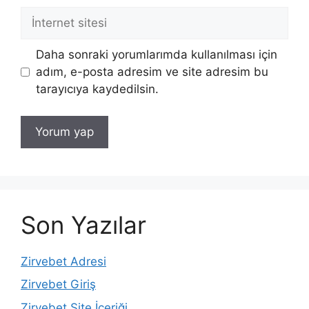
İnternet
sitesi
Daha sonraki yorumlarımda kullanılması için
adım, e-posta adresim ve site adresim bu
tarayıcıya kaydedilsin.
Son Yazılar
Zirvebet Adresi
Zirvebet Giriş
Zirvebet Site İçeriği