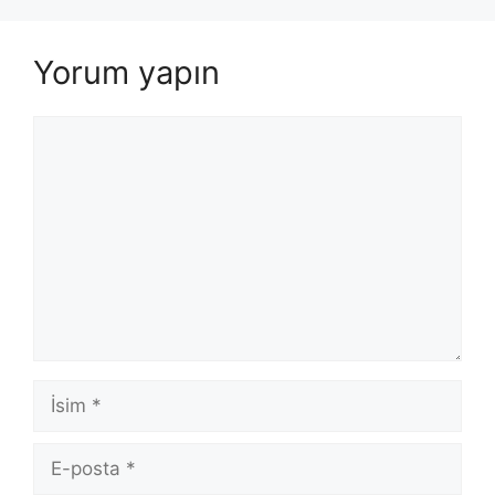
Yorum yapın
Yorum
İsim
E-
posta