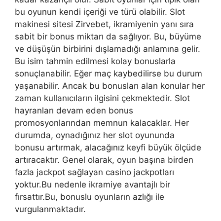
bu oyunun kendi içeriği ve türü olabilir. Slot
makinesi sitesi Zirvebet, ikramiyenin yanı sıra
sabit bir bonus miktarı da sağlıyor. Bu, büyüme
ve düşüşün birbirini dışlamadığı anlamına gelir.
Bu isim tahmin edilmesi kolay bonuslarla
sonuçlanabilir. Eğer maç kaybedilirse bu durum
yaşanabilir. Ancak bu bonusları alan konular her
zaman kullanıcıların ilgisini çekmektedir. Slot
hayranları devam eden bonus
promosyonlarından memnun kalacaklar. Her
durumda, oynadığınız her slot oyununda
bonusu artırmak, alacağınız keyfi büyük ölçüde
artıracaktır. Genel olarak, oyun başına birden
fazla jackpot sağlayan casino jackpotları
yoktur.Bu nedenle ikramiye avantajlı bir
fırsattır.Bu, bonuslu oyunların azlığı ile
vurgulanmaktadır.