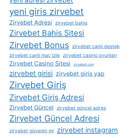
yeni giris zirvebet
Zirvebet Adresi
zirvebet bahis
Zirvebet Bahis Sitesi
Zirvebet Bonus
zirvebet canli destek
zirvebet canli maç izle
zirvebet casino oyunları
Zirvebet Casino Sitesi
zirvebet com
zirvebet girisi
zirvebet giris yap
Zirvebet Giriş
Zirvebet Giriş Adresi
Zirvebet Güncel
zirvebet güncel adres
Zirvebet Güncel Adresi
zirvebet instagram
zirvebet güvenlir mi