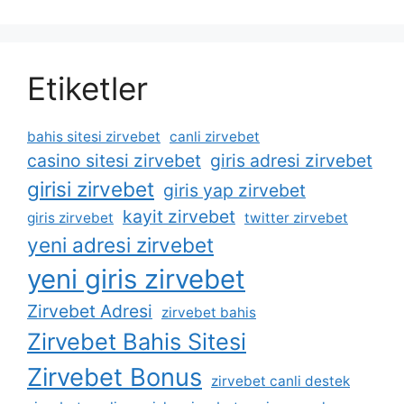
Etiketler
bahis sitesi zirvebet
canli zirvebet
casino sitesi zirvebet
giris adresi zirvebet
girisi zirvebet
giris yap zirvebet
kayit zirvebet
giris zirvebet
twitter zirvebet
yeni adresi zirvebet
yeni giris zirvebet
Zirvebet Adresi
zirvebet bahis
Zirvebet Bahis Sitesi
Zirvebet Bonus
zirvebet canli destek