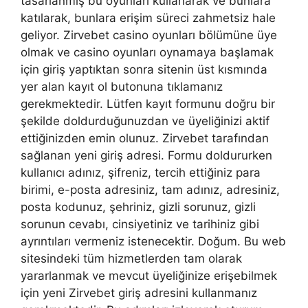
tasarlanmış bu oyunları kullanarak ve bunlara
katılarak, bunlara erişim süreci zahmetsiz hale
geliyor. Zirvebet casino oyunları bölümüne üye
olmak ve casino oyunları oynamaya başlamak
için giriş yaptıktan sonra sitenin üst kısmında
yer alan kayıt ol butonuna tıklamanız
gerekmektedir. Lütfen kayıt formunu doğru bir
şekilde doldurduğunuzdan ve üyeliğinizi aktif
ettiğinizden emin olunuz. Zirvebet tarafından
sağlanan yeni giriş adresi. Formu doldururken
kullanıcı adınız, şifreniz, tercih ettiğiniz para
birimi, e-posta adresiniz, tam adınız, adresiniz,
posta kodunuz, şehriniz, gizli sorunuz, gizli
sorunun cevabı, cinsiyetiniz ve tarihiniz gibi
ayrıntıları vermeniz istenecektir. Doğum. Bu web
sitesindeki tüm hizmetlerden tam olarak
yararlanmak ve mevcut üyeliğinize erişebilmek
için yeni Zirvebet giriş adresini kullanmanız