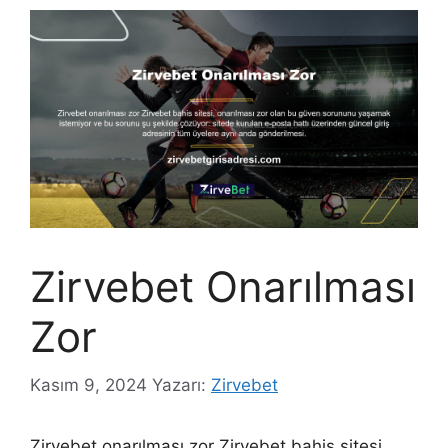
Zirvebet Onarılması
Zor
Kasım 9, 2024
Yazarı:
Zirvebet
Zirvebet onarılması zor Zirvebet bahis sitesi,