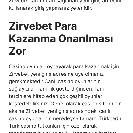
Zirvebet tarafından sağlanan yeni giriş adresini
kullanarak giriş yapmanız yeterlidir.
Zirvebet Para
Kazanma Onarılması
Zor
Casino oyunları oynayarak para kazanmak için
Zirvebet yeni giriş adresine üye olmanız
gerekmektedir.Canlı casino oyunlarının
sağlayıcıları farklılık gösterdiğinden, farklı
tercihlere hitap eden çok çeşitli oyunlar
keşfedebilirsiniz. Genel olarak casino sitelerinin
aksine Zirvebet yeni giriş adresindeki canlı
casino oyunlarının neredeyse tamamı Türkçedir.
Türk casino tutkunları için özel olarak