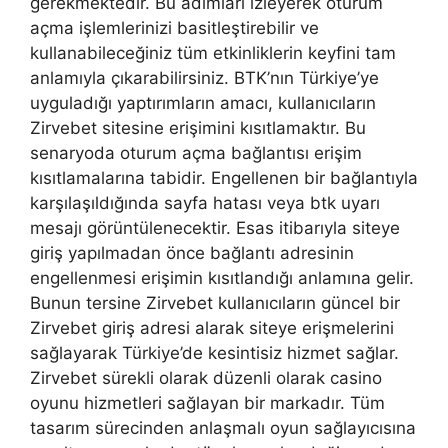
gerekmektedir. Bu adımları izleyerek oturum
açma işlemlerinizi basitleştirebilir ve
kullanabileceğiniz tüm etkinliklerin keyfini tam
anlamıyla çıkarabilirsiniz. BTK’nın Türkiye’ye
uyguladığı yaptırımların amacı, kullanıcıların
Zirvebet sitesine erişimini kısıtlamaktır. Bu
senaryoda oturum açma bağlantısı erişim
kısıtlamalarına tabidir. Engellenen bir bağlantıyla
karşılaşıldığında sayfa hatası veya btk uyarı
mesajı görüntülenecektir. Esas itibarıyla siteye
giriş yapılmadan önce bağlantı adresinin
engellenmesi erişimin kısıtlandığı anlamına gelir.
Bunun tersine Zirvebet kullanıcıların güncel bir
Zirvebet giriş adresi alarak siteye erişmelerini
sağlayarak Türkiye’de kesintisiz hizmet sağlar.
Zirvebet sürekli olarak düzenli olarak casino
oyunu hizmetleri sağlayan bir markadır. Tüm
tasarım sürecinden anlaşmalı oyun sağlayıcısına