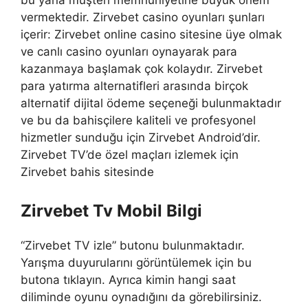
bu yana müşteri memnuniyetine büyük önem
vermektedir. Zirvebet casino oyunları şunları
içerir: Zirvebet online casino sitesine üye olmak
ve canlı casino oyunları oynayarak para
kazanmaya başlamak çok kolaydır. Zirvebet
para yatırma alternatifleri arasında birçok
alternatif dijital ödeme seçeneği bulunmaktadır
ve bu da bahisçilere kaliteli ve profesyonel
hizmetler sunduğu için Zirvebet Android’dir.
Zirvebet TV’de özel maçları izlemek için
Zirvebet bahis sitesinde
Zirvebet Tv Mobil Bilgi
“Zirvebet TV izle” butonu bulunmaktadır.
Yarışma duyurularını görüntülemek için bu
butona tıklayın. Ayrıca kimin hangi saat
diliminde oyunu oynadığını da görebilirsiniz.