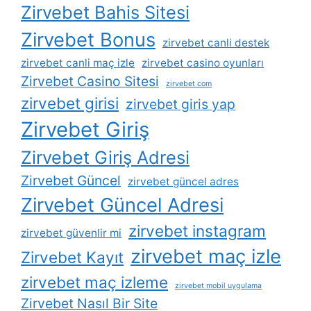
Zirvebet Bahis Sitesi
Zirvebet Bonus
zirvebet canli destek
zirvebet canli maç izle
zirvebet casino oyunları
Zirvebet Casino Sitesi
zirvebet com
zirvebet girisi
zirvebet giris yap
Zirvebet Giriş
Zirvebet Giriş Adresi
Zirvebet Güncel
zirvebet güncel adres
Zirvebet Güncel Adresi
zirvebet instagram
zirvebet güvenlir mi
zirvebet maç izle
Zirvebet Kayıt
zirvebet maç izleme
zirvebet mobil uygulama
Zirvebet Nasıl Bir Site