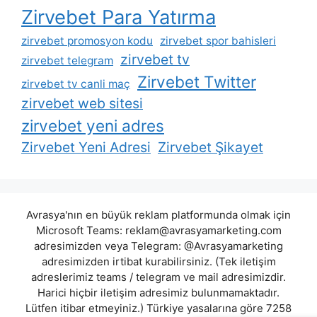
Zirvebet Para Yatırma
zirvebet promosyon kodu
zirvebet spor bahisleri
zirvebet tv
zirvebet telegram
Zirvebet Twitter
zirvebet tv canli maç
zirvebet web sitesi
zirvebet yeni adres
Zirvebet Yeni Adresi
Zirvebet Şikayet
Avrasya'nın en büyük reklam platformunda olmak için
Microsoft Teams:
reklam@avrasyamarketing.com
adresimizden veya Telegram: @Avrasyamarketing
adresimizden irtibat kurabilirsiniz. (Tek iletişim
adreslerimiz teams / telegram ve mail adresimizdir.
Harici hiçbir iletişim adresimiz bulunmamaktadır.
Lütfen itibar etmeyiniz.) Türkiye yasalarına göre 7258