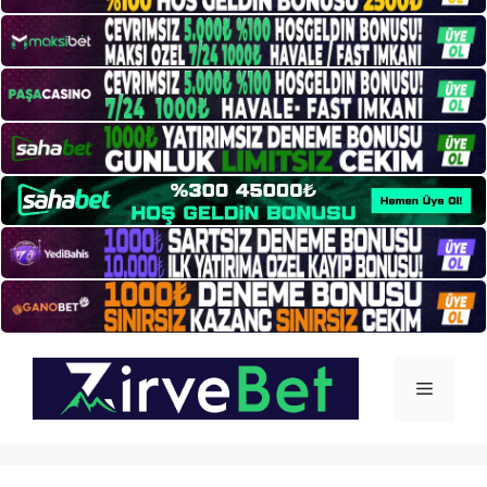
İçeriğe
atla
Menü