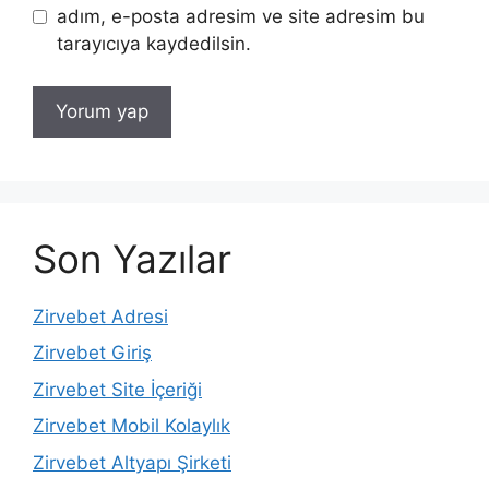
adım, e-posta adresim ve site adresim bu
tarayıcıya kaydedilsin.
Son Yazılar
Zirvebet Adresi
Zirvebet Giriş
Zirvebet Site İçeriği
Zirvebet Mobil Kolaylık
Zirvebet Altyapı Şirketi