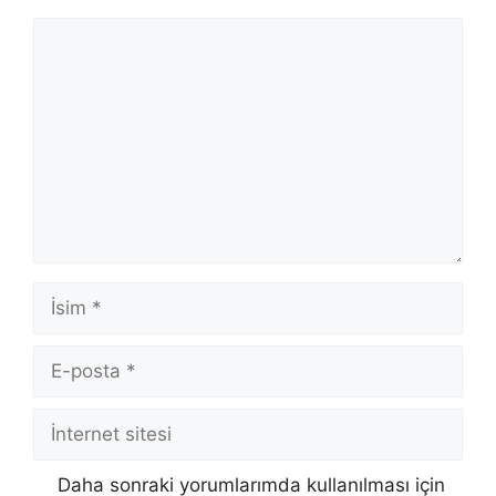
Yorum
İsim
E-
posta
İnternet
sitesi
Daha sonraki yorumlarımda kullanılması için