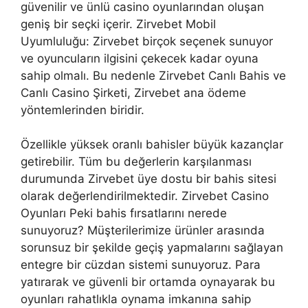
güvenilir ve ünlü casino oyunlarından oluşan
geniş bir seçki içerir. Zirvebet Mobil
Uyumluluğu: Zirvebet birçok seçenek sunuyor
ve oyuncuların ilgisini çekecek kadar oyuna
sahip olmalı. Bu nedenle Zirvebet Canlı Bahis ve
Canlı Casino Şirketi, Zirvebet ana ödeme
yöntemlerinden biridir.
Özellikle yüksek oranlı bahisler büyük kazançlar
getirebilir. Tüm bu değerlerin karşılanması
durumunda Zirvebet üye dostu bir bahis sitesi
olarak değerlendirilmektedir. Zirvebet Casino
Oyunları Peki bahis fırsatlarını nerede
sunuyoruz? Müşterilerimize ürünler arasında
sorunsuz bir şekilde geçiş yapmalarını sağlayan
entegre bir cüzdan sistemi sunuyoruz. Para
yatırarak ve güvenli bir ortamda oynayarak bu
oyunları rahatlıkla oynama imkanına sahip