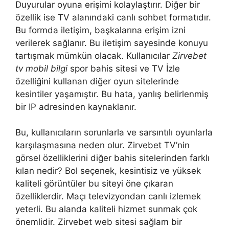
Duyurular oyuna erişimi kolaylaştırır. Diğer bir
özellik ise TV alanındaki canlı sohbet formatıdır.
Bu formda iletişim, başkalarına erişim izni
verilerek sağlanır. Bu iletişim sayesinde konuyu
tartışmak mümkün olacak. Kullanıcılar
Zirvebet
tv mobil bilgi
spor bahis sitesi ve TV İzle
özelliğini kullanan diğer oyun sitelerinde
kesintiler yaşamıştır. Bu hata, yanlış belirlenmiş
bir IP adresinden kaynaklanır.
Bu, kullanıcıların sorunlarla ve sarsıntılı oyunlarla
karşılaşmasına neden olur. Zirvebet TV’nin
görsel özelliklerini diğer bahis sitelerinden farklı
kılan nedir? Bol seçenek, kesintisiz ve yüksek
kaliteli görüntüler bu siteyi öne çıkaran
özelliklerdir. Maçı televizyondan canlı izlemek
yeterli. Bu alanda kaliteli hizmet sunmak çok
önemlidir. Zirvebet web sitesi sağlam bir