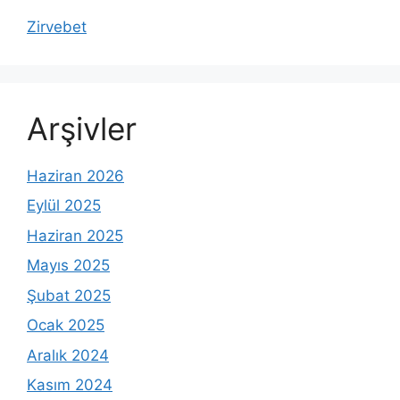
Zirvebet
Arşivler
Haziran 2026
Eylül 2025
Haziran 2025
Mayıs 2025
Şubat 2025
Ocak 2025
Aralık 2024
Kasım 2024