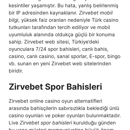
kesintiler yaşamıştır. Bu hata, yanlış belirlenmiş
bir IP adresinden kaynaklanır.
Zirvebet mobil
bilgi
, yüksek faiz oranları nedeniyle Türk casino
tutkunları tarafından tercih ediliyor ve mobil
uyumluluk alanında oldukça güçlü bir konuma
sahip. Zirvebet web sitesi, Türkiye’deki
oyunculara 7/24 spor bahisleri, canlı bahis,
casino, canlı casino, sanal sporlar, E-spor, bingo
vb. sunan en yeni Zirvebet web sitelerinden
biridir.
Zirvebet Spor Bahisleri
Zirvebet online casino oyun alternatifleri
arasında bahisçilerin sabırsızlıkla beklediği ünlü
casino oyunları ve poker oyunları bulunmaktadır.
Live
Zirvebet spor bahisleri
kurulduğu günden