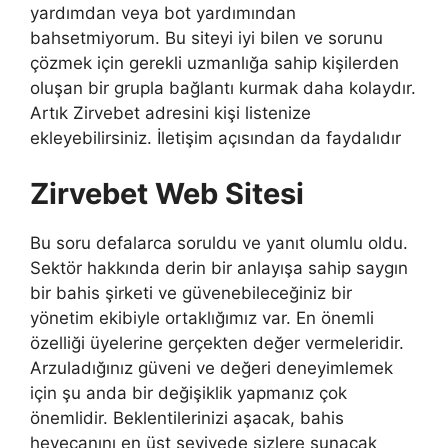
yardımdan veya bot yardımından
bahsetmiyorum. Bu siteyi iyi bilen ve sorunu
çözmek için gerekli uzmanlığa sahip kişilerden
oluşan bir grupla bağlantı kurmak daha kolaydır.
Artık Zirvebet adresini kişi listenize
ekleyebilirsiniz. İletişim açısından da faydalıdır
Zirvebet Web Sitesi
Bu soru defalarca soruldu ve yanıt olumlu oldu.
Sektör hakkında derin bir anlayışa sahip saygın
bir bahis şirketi ve güvenebileceğiniz bir
yönetim ekibiyle ortaklığımız var. En önemli
özelliği üyelerine gerçekten değer vermeleridir.
Arzuladığınız güveni ve değeri deneyimlemek
için şu anda bir değişiklik yapmanız çok
önemlidir. Beklentilerinizi aşacak, bahis
heyecanını en üst seviyede sizlere sunacak