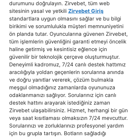
durumunu doğrulayın. Zirvebet, tüm web
sitesinin yasal ve yetkili
Zirvebet Giriş
standartlara uygun olmasını sağlar ve bu bilgi
birikimi ve sorumlulukla müşteri memnuniyetini
ön planda tutar. Oyuncularına güvenen Zirvebet,
tüm işlemlerin güvenliğini garanti etmeyi öncelik
haline getirmiş ve kesintisiz eğlence için
güvenilir bir teknolojik çerçeve oluşturmuştur.
Deneyimli kadromuz, 7/24 canlı destek hattımız
aracılığıyla yoldan geçenlerin sorularına anında
ve doğru yanıtlar vererek, çözüm bulmakla
meşgul olmadığınız zamanlarda oyununuza
odaklanmanızı sağlıyor. Sorularınız için canlı
destek hattını arayarak istediğiniz zaman
Zirvebet ulaşabilirsiniz. Hizmet, herhangi bir gün
veya saat kısıtlaması olmaksızın 7/24 mevcuttur.
Sorularınızı ve zorluklarınızı profesyonel yardım
için bu grupla tartışın. Botların sağladığı