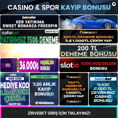
×
ZİRVEBET GİRİŞ İÇİN TIKLAYINIZ!