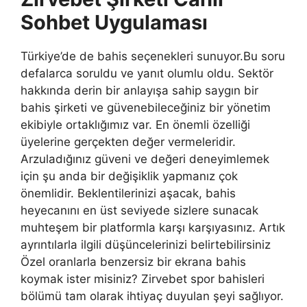
Sohbet Uygulaması
Türkiye’de de bahis seçenekleri sunuyor.Bu soru
defalarca soruldu ve yanıt olumlu oldu. Sektör
hakkında derin bir anlayışa sahip saygın bir
bahis şirketi ve güvenebileceğiniz bir yönetim
ekibiyle ortaklığımız var. En önemli özelliği
üyelerine gerçekten değer vermeleridir.
Arzuladığınız güveni ve değeri deneyimlemek
için şu anda bir değişiklik yapmanız çok
önemlidir. Beklentilerinizi aşacak, bahis
heyecanını en üst seviyede sizlere sunacak
muhteşem bir platformla karşı karşıyasınız. Artık
ayrıntılarla ilgili düşüncelerinizi belirtebilirsiniz
Özel oranlarla benzersiz bir ekrana bahis
koymak ister misiniz? Zirvebet spor bahisleri
bölümü tam olarak ihtiyaç duyulan şeyi sağlıyor.