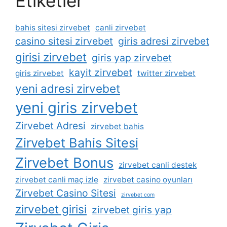
Etiketler
bahis sitesi zirvebet
canli zirvebet
casino sitesi zirvebet
giris adresi zirvebet
girisi zirvebet
giris yap zirvebet
kayit zirvebet
giris zirvebet
twitter zirvebet
yeni adresi zirvebet
yeni giris zirvebet
Zirvebet Adresi
zirvebet bahis
Zirvebet Bahis Sitesi
Zirvebet Bonus
zirvebet canli destek
zirvebet canli maç izle
zirvebet casino oyunları
Zirvebet Casino Sitesi
zirvebet com
zirvebet girisi
zirvebet giris yap