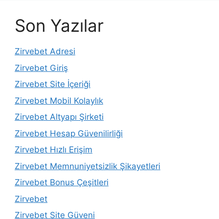
Son Yazılar
Zirvebet Adresi
Zirvebet Giriş
Zirvebet Site İçeriği
Zirvebet Mobil Kolaylık
Zirvebet Altyapı Şirketi
Zirvebet Hesap Güvenilirliği
Zirvebet Hızlı Erişim
Zirvebet Memnuniyetsizlik Şikayetleri
Zirvebet Bonus Çeşitleri
Zirvebet
Zirvebet Site Güveni