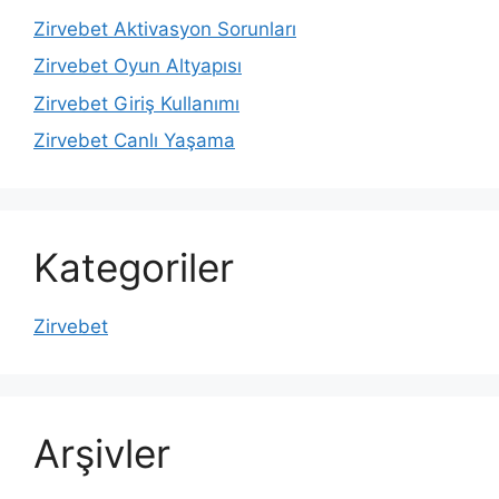
Zirvebet Aktivasyon Sorunları
Zirvebet Oyun Altyapısı
Zirvebet Giriş Kullanımı
Zirvebet Canlı Yaşama
Kategoriler
Zirvebet
Arşivler