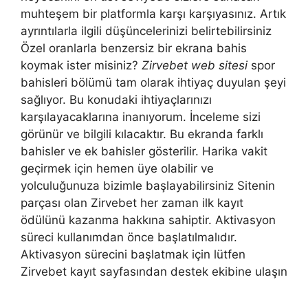
muhteşem bir platformla karşı karşıyasınız. Artık
ayrıntılarla ilgili düşüncelerinizi belirtebilirsiniz
Özel oranlarla benzersiz bir ekrana bahis
koymak ister misiniz?
Zirvebet web sitesi
spor
bahisleri bölümü tam olarak ihtiyaç duyulan şeyi
sağlıyor. Bu konudaki ihtiyaçlarınızı
karşılayacaklarına inanıyorum. İnceleme sizi
görünür ve bilgili kılacaktır. Bu ekranda farklı
bahisler ve ek bahisler gösterilir. Harika vakit
geçirmek için hemen üye olabilir ve
yolculuğunuza bizimle başlayabilirsiniz Sitenin
parçası olan Zirvebet her zaman ilk kayıt
ödülünü kazanma hakkına sahiptir. Aktivasyon
süreci kullanımdan önce başlatılmalıdır.
Aktivasyon sürecini başlatmak için lütfen
Zirvebet kayıt sayfasından destek ekibine ulaşın