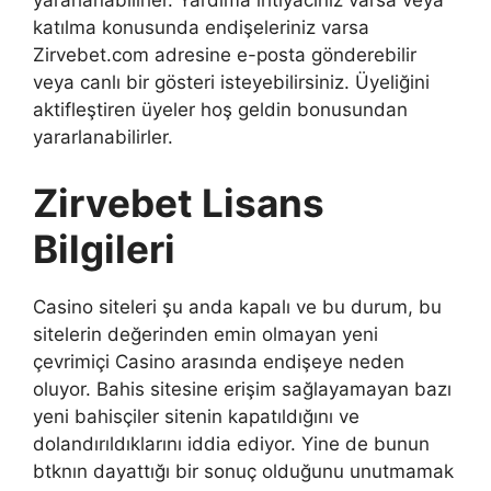
yararlanabilirler. Yardıma ihtiyacınız varsa veya
katılma konusunda endişeleriniz varsa
Zirvebet.com adresine e-posta gönderebilir
veya canlı bir gösteri isteyebilirsiniz. Üyeliğini
aktifleştiren üyeler hoş geldin bonusundan
yararlanabilirler.
Zirvebet Lisans
Bilgileri
Casino siteleri şu anda kapalı ve bu durum, bu
sitelerin değerinden emin olmayan yeni
çevrimiçi Casino arasında endişeye neden
oluyor. Bahis sitesine erişim sağlayamayan bazı
yeni bahisçiler sitenin kapatıldığını ve
dolandırıldıklarını iddia ediyor. Yine de bunun
btknın dayattığı bir sonuç olduğunu unutmamak