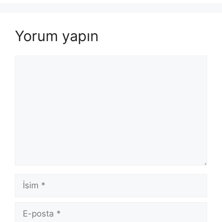
Yorum yapın
Yorum
İsim
E-
posta