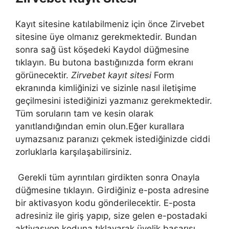
Kayıt sitesine katılabilmeniz için önce Zirvebet
sitesine üye olmanız gerekmektedir. Bundan
sonra sağ üst köşedeki Kaydol düğmesine
tıklayın. Bu butona bastığınızda form ekranı
görünecektir.
Zirvebet kayıt sitesi
Form
ekranında kimliğinizi ve sizinle nasıl iletişime
geçilmesini istediğinizi yazmanız gerekmektedir.
Tüm soruların tam ve kesin olarak
yanıtlandığından emin olun.Eğer kurallara
uymazsanız paranızı çekmek istediğinizde ciddi
zorluklarla karşılaşabilirsiniz.
Gerekli tüm ayrıntıları girdikten sonra Onayla
düğmesine tıklayın. Girdiğiniz e-posta adresine
bir aktivasyon kodu gönderilecektir. E-posta
adresiniz ile giriş yapıp, size gelen e-postadaki
aktivasyon koduna tıklayarak üyelik başarısı