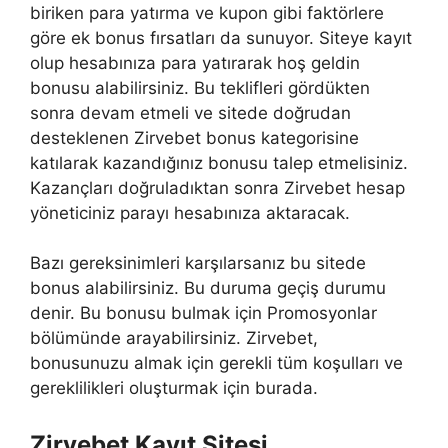
biriken para yatırma ve kupon gibi faktörlere
göre ek bonus fırsatları da sunuyor. Siteye kayıt
olup hesabınıza para yatırarak hoş geldin
bonusu alabilirsiniz. Bu teklifleri gördükten
sonra devam etmeli ve sitede doğrudan
desteklenen Zirvebet bonus kategorisine
katılarak kazandığınız bonusu talep etmelisiniz.
Kazançları doğruladıktan sonra Zirvebet hesap
yöneticiniz parayı hesabınıza aktaracak.
Bazı gereksinimleri karşılarsanız bu sitede
bonus alabilirsiniz. Bu duruma geçiş durumu
denir. Bu bonusu bulmak için Promosyonlar
bölümünde arayabilirsiniz. Zirvebet,
bonusunuzu almak için gerekli tüm koşulları ve
gereklilikleri oluşturmak için burada.
Zirvebet Kayıt Sitesi