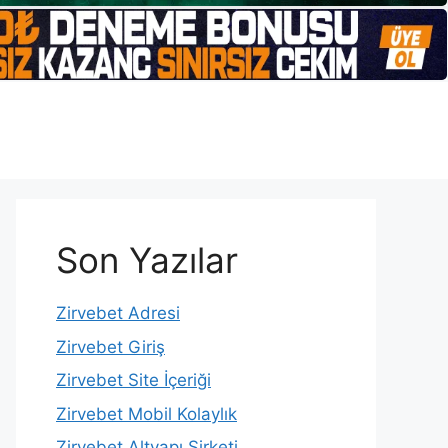
Son Yazılar
Zirvebet Adresi
Zirvebet Giriş
Zirvebet Site İçeriği
Zirvebet Mobil Kolaylık
Zirvebet Altyapı Şirketi