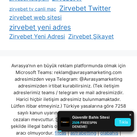
Zirvebet Twitter
zirvebet tv canli maç
zirvebet web sitesi
zirvebet yeni adres
Zirvebet Yeni Adresi
Zirvebet Şikayet
Avrasya'nın en büyük reklam platformunda olmak için
Microsoft Teams:
reklam@avrasyamarketing.com
adresimizden veya Telegram: @Avrasyamarketing
adresimizden irtibat kurabilirsiniz. (Tek iletişim
adreslerimiz teams / telegram ve mail adresimizdir.
Harici hiçbir iletişim adresimiz bulunmamaktadır.
Lütfen itibar etmeyiniz.) Türkiye yasalarına göre 7258
sayılı kanun uyarınca yasa dışı bahis oynamanın
cezaları mevcuttur. Şu an bulunduğunuz site hiç bir
şekilde illegal bahis oyunları oynatmıyor ve oynamaya
aracı olmuyordur.
fitcas
|
astrabetting
|
olabahis
|