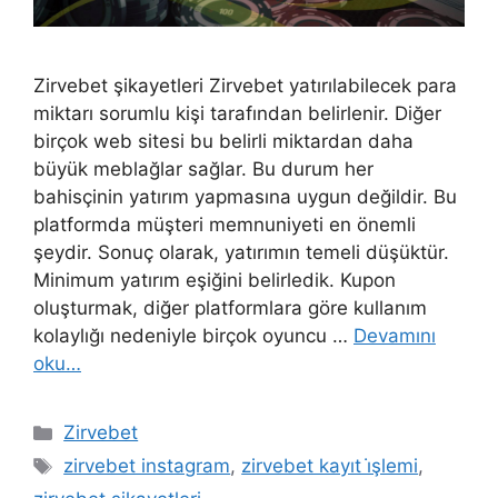
Zirvebet şikayetleri Zirvebet yatırılabilecek para
miktarı sorumlu kişi tarafından belirlenir. Diğer
birçok web sitesi bu belirli miktardan daha
büyük meblağlar sağlar. Bu durum her
bahisçinin yatırım yapmasına uygun değildir. Bu
platformda müşteri memnuniyeti en önemli
şeydir. Sonuç olarak, yatırımın temeli düşüktür.
Minimum yatırım eşiğini belirledik. Kupon
oluşturmak, diğer platformlara göre kullanım
kolaylığı nedeniyle birçok oyuncu …
Devamını
oku…
Kategoriler
Zirvebet
Etiketler
zirvebet instagram
,
zirvebet kayıt i̇şlemi
,