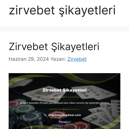
zirvebet şikayetleri
Zirvebet Şikayetleri
Haziran 29, 2024
Yazarı:
Zirvebet