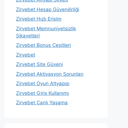
Zirvebet Hesap Güvenilirliği
Zirvebet Hızlı Erişim
Zirvebet Memnuniyetsizlik
Şikayetleri
Zirvebet Bonus Çeşitleri
Zirvebet
Zirvebet Site Güveni
Zirvebet Aktivasyon Sorunları
Zirvebet Oyun Altyapısı
Zirvebet Giriş Kullanımı
Zirvebet Canlı Yaşama