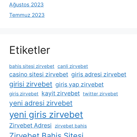
Ağustos 2023
Temmuz 2023
Etiketler
bahis sitesi zirvebet
canli zirvebet
casino sitesi zirvebet
giris adresi zirvebet
girisi zirvebet
giris yap zirvebet
kayit zirvebet
giris zirvebet
twitter zirvebet
yeni adresi zirvebet
yeni giris zirvebet
Zirvebet Adresi
zirvebet bahis
Zirvebet Bahis Sitesi