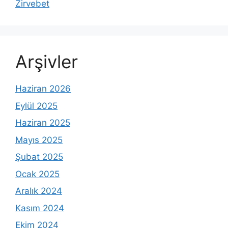
Zirvebet
Arşivler
Haziran 2026
Eylül 2025
Haziran 2025
Mayıs 2025
Şubat 2025
Ocak 2025
Aralık 2024
Kasım 2024
Ekim 2024