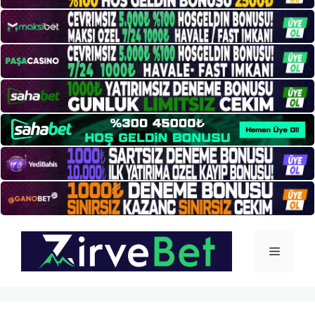
İçeriğe
atla
Menü