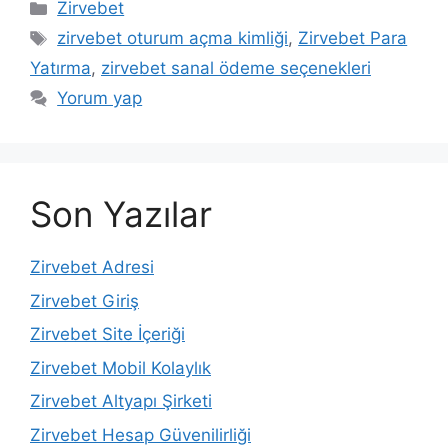
Kategoriler
Zirvebet
Etiketler
zirvebet oturum açma kimliği
,
Zirvebet Para
Yatırma
,
zirvebet sanal ödeme seçenekleri
Yorum yap
Son Yazılar
Zirvebet Adresi
Zirvebet Giriş
Zirvebet Site İçeriği
Zirvebet Mobil Kolaylık
Zirvebet Altyapı Şirketi
Zirvebet Hesap Güvenilirliği