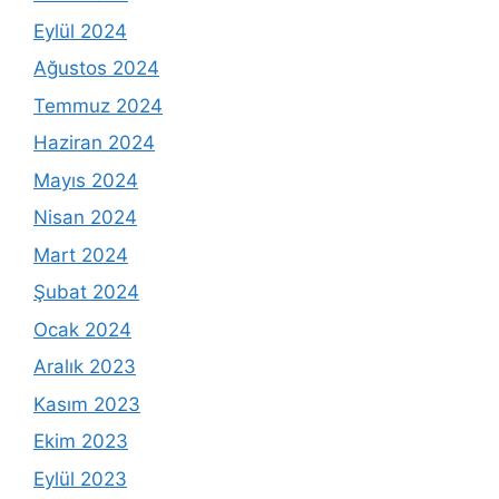
Eylül 2024
Ağustos 2024
Temmuz 2024
Haziran 2024
Mayıs 2024
Nisan 2024
Mart 2024
Şubat 2024
Ocak 2024
Aralık 2023
Kasım 2023
Ekim 2023
Eylül 2023