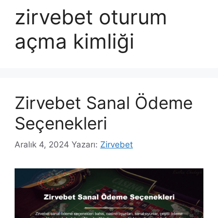
zirvebet oturum
açma kimliği
Zirvebet Sanal Ödeme
Seçenekleri
Aralık 4, 2024
Yazarı:
Zirvebet