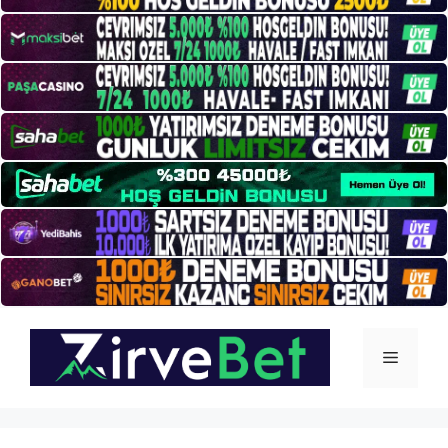
İçeriğe
atla
Menü