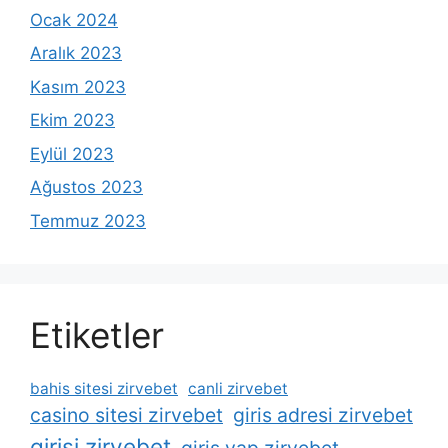
Ocak 2024
Aralık 2023
Kasım 2023
Ekim 2023
Eylül 2023
Ağustos 2023
Temmuz 2023
Etiketler
bahis sitesi zirvebet
canli zirvebet
casino sitesi zirvebet
giris adresi zirvebet
girisi zirvebet
giris yap zirvebet