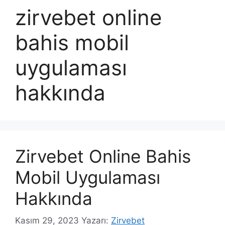
zirvebet online
bahis mobil
uygulaması
hakkında
Zirvebet Online Bahis
Mobil Uygulaması
Hakkında
Kasım 29, 2023
Yazarı:
Zirvebet