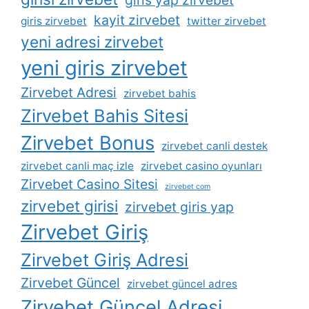
kayit zirvebet
giris zirvebet
twitter zirvebet
yeni adresi zirvebet
yeni giris zirvebet
Zirvebet Adresi
zirvebet bahis
Zirvebet Bahis Sitesi
Zirvebet Bonus
zirvebet canli destek
zirvebet canli maç izle
zirvebet casino oyunları
Zirvebet Casino Sitesi
zirvebet com
zirvebet girisi
zirvebet giris yap
Zirvebet Giriş
Zirvebet Giriş Adresi
Zirvebet Güncel
zirvebet güncel adres
Zirvebet Güncel Adresi