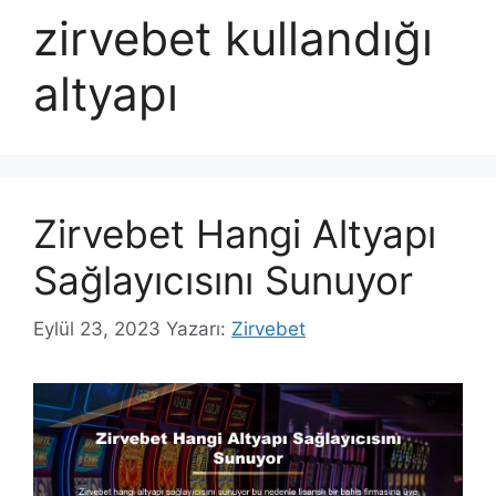
zirvebet kullandığı
altyapı
Zirvebet Hangi Altyapı
Sağlayıcısını Sunuyor
Eylül 23, 2023
Yazarı:
Zirvebet