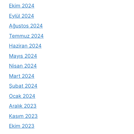
Ekim 2024
Eylül 2024
Ağustos 2024
Temmuz 2024
Haziran 2024
Mayıs 2024
Nisan 2024
Mart 2024
Şubat 2024
Ocak 2024
Aralık 2023
Kasım 2023
Ekim 2023