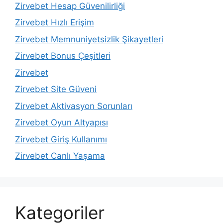
Zirvebet Hesap Güvenilirliği
Zirvebet Hızlı Erişim
Zirvebet Memnuniyetsizlik Şikayetleri
Zirvebet Bonus Çeşitleri
Zirvebet
Zirvebet Site Güveni
Zirvebet Aktivasyon Sorunları
Zirvebet Oyun Altyapısı
Zirvebet Giriş Kullanımı
Zirvebet Canlı Yaşama
Kategoriler