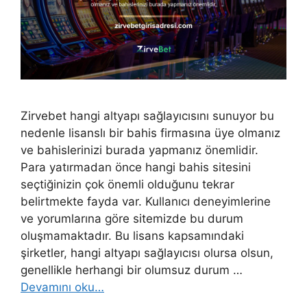
Zirvebet hangi altyapı sağlayıcısını sunuyor bu
nedenle lisanslı bir bahis firmasına üye olmanız
ve bahislerinizi burada yapmanız önemlidir.
Para yatırmadan önce hangi bahis sitesini
seçtiğinizin çok önemli olduğunu tekrar
belirtmekte fayda var. Kullanıcı deneyimlerine
ve yorumlarına göre sitemizde bu durum
oluşmamaktadır. Bu lisans kapsamındaki
şirketler, hangi altyapı sağlayıcısı olursa olsun,
genellikle herhangi bir olumsuz durum …
Devamını oku…