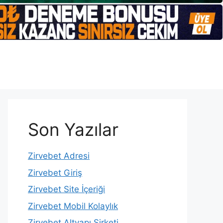
Son Yazılar
Zirvebet Adresi
Zirvebet Giriş
Zirvebet Site İçeriği
Zirvebet Mobil Kolaylık
Zirvebet Altyapı Şirketi