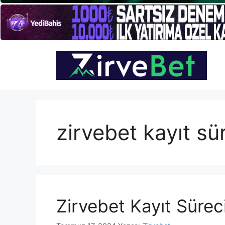
İçeriğe
atla
zirvebet kayıt sür
Zirvebet Kayıt Sürec