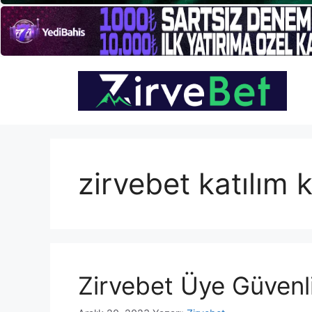
İçeriğe
atla
zirvebet katılım k
Zirvebet Üye Güvenl