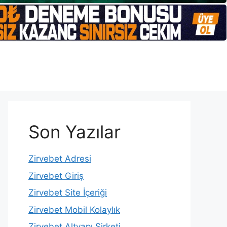
Son Yazılar
Zirvebet Adresi
Zirvebet Giriş
Zirvebet Site İçeriği
Zirvebet Mobil Kolaylık
Zirvebet Altyapı Şirketi