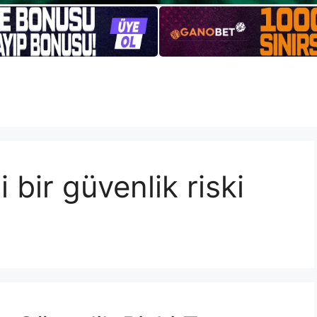
 bir güvenlik riski