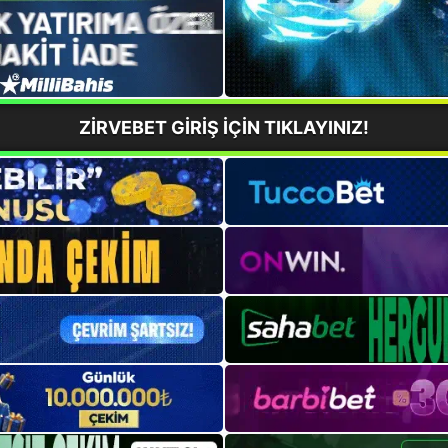
ZİRVEBET GİRİŞ İÇİN TIKLAYINIZ!