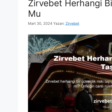
Zirvebet Herhangi Bi
Mu
Mart 30, 2024
Yazarı:
Zirvebet