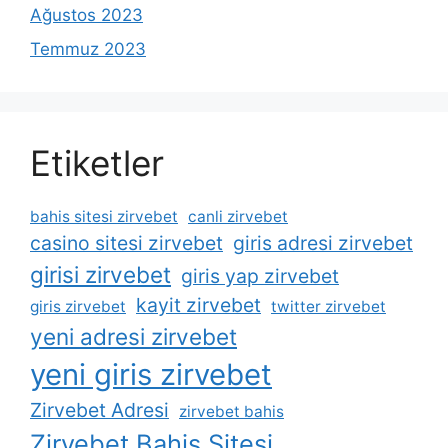
Ağustos 2023
Temmuz 2023
Etiketler
bahis sitesi zirvebet
canli zirvebet
casino sitesi zirvebet
giris adresi zirvebet
girisi zirvebet
giris yap zirvebet
kayit zirvebet
giris zirvebet
twitter zirvebet
yeni adresi zirvebet
yeni giris zirvebet
Zirvebet Adresi
zirvebet bahis
Zirvebet Bahis Sitesi