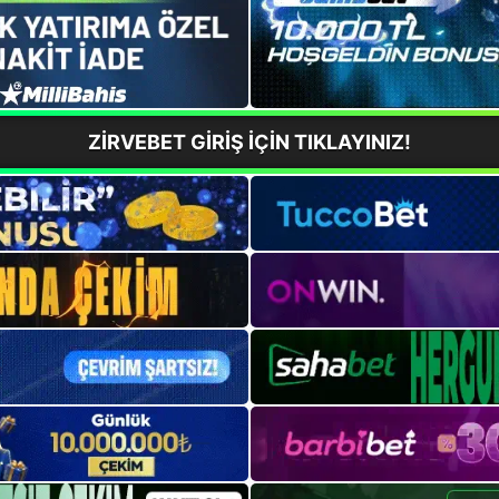
ZİRVEBET GİRİŞ İÇİN TIKLAYINIZ!