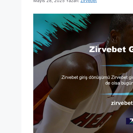
Mayıs 28, 2025
Yazarı:
Zirvebet