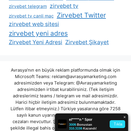
zirvebet tv
zirvebet telegram
Zirvebet Twitter
zirvebet tv canli maç
zirvebet web sitesi
zirvebet yeni adres
Zirvebet Yeni Adresi
Zirvebet Şikayet
Avrasya'nın en büyük reklam platformunda olmak için
Microsoft Teams:
reklam@avrasyamarketing.com
adresimizden veya Telegram: @Avrasyamarketing
adresimizden irtibat kurabilirsiniz. (Tek iletişim
adreslerimiz teams / telegram ve mail adresimizdir.
Harici hiçbir iletişim adresimiz bulunmamaktadır.
Lütfen itibar etmeyiniz.) Türkiye yasalarına göre 7258
sayılı kanun uyarınca yasa dışı bahis oynamanın
cezaları mevcuttur. Şu an bulunduğunuz site hiç bir
şekilde illegal bahis oyunları oynatmıyor ve oynamaya