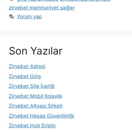
zirvebet memnuniyet sağlar
Yorum yap
Son Yazılar
Zirvebet Adresi
Zirvebet Giriş
Zirvebet Site İçeriği
Zirvebet Mobil Kolaylık
Zirvebet Altyapı Şirketi
Zirvebet Hesap Güvenilirliği
Zirvebet Hızlı Erişim