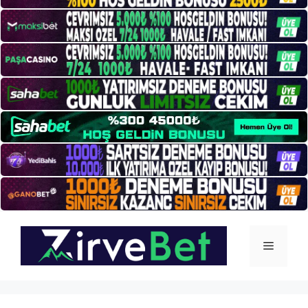
İçeriğe
atla
Menü