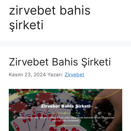
zirvebet bahis
şirketi
Zirvebet Bahis Şirketi
Kasım 23, 2024
Yazarı:
Zirvebet