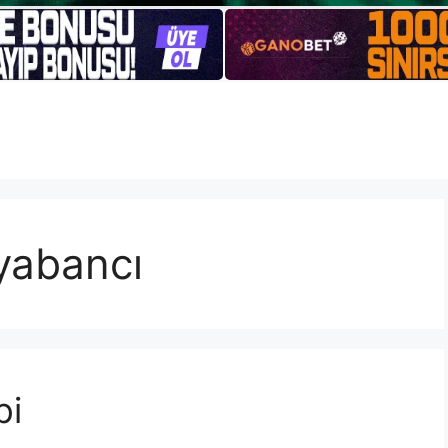
 yabancı
bi