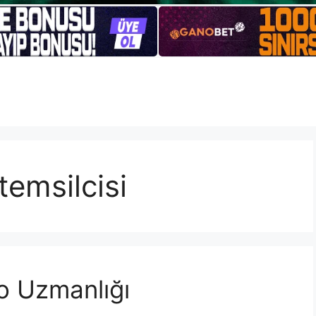
temsilcisi
o Uzmanlığı