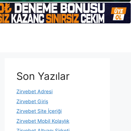
Son Yazılar
Zirvebet Adresi
Zirvebet Giriş
Zirvebet Site İçeriği
Zirvebet Mobil Kolaylık
Zirvebet Altyapı Şirketi